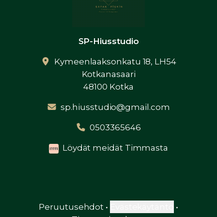
SP-Hiusstudio
Kymeenlaaksonkatu 18, LH54
Kotkanasaari
48100 Kotka
sp.hiusstudio@gmail.com
0503365646
Löydät meidät Timmasta
Peruutusehdot
•
Evästekäytäntö
•